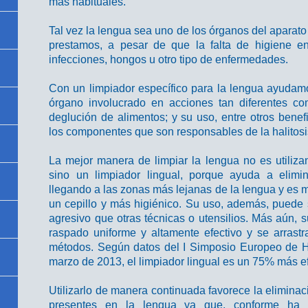
más habituales.
Tal vez la lengua sea uno de los órganos del aparato
prestamos, a pesar de que la falta de higiene en
infecciones, hongos u otro tipo de enfermedades.
Con un limpiador específico para la lengua ayudamo
órgano involucrado en acciones tan diferentes co
deglución de alimentos; y su uso, entre otros benefi
los componentes que son responsables de la halitosi
La mejor manera de limpiar la lengua no es utilizan
sino un limpiador lingual, porque ayuda a elimi
llegando a las zonas más lejanas de la lengua y es m
un cepillo y más higiénico. Su uso, además, puede 
agresivo que otras técnicas o utensilios. Más aún,
raspado uniforme y altamente efectivo y se arrast
métodos. Según datos del I Simposio Europeo de H
marzo de 2013, el limpiador lingual es un 75% más ef
Utilizarlo de manera continuada favorece la elimina
presentes en la lengua ya que, conforme ha i