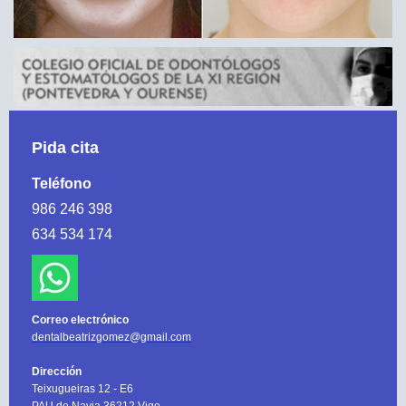
Pida cita
Teléfono
986 246 398
634 534 174
Correo electrónico
dentalbeatrizgomez@gmail.com
Dirección
Teixugueiras 12 - E6
PAU de Navia 36212 Vigo